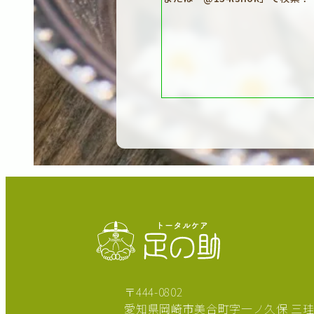
〒444-0802
愛知県岡崎市美合町字一ノ久保
三珪