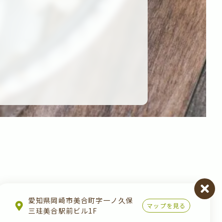
愛知県岡崎市美合町字一ノ久保
マップを見る
三珪美合駅前ビル1F