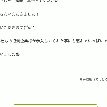
でした！是非毎年行ってください」
さんいただきました！
だきます(*’ω’*)
5社もの協賛企業様が参入してくれた事にも感謝でいっぱい
いました✿
お子様連れで行け