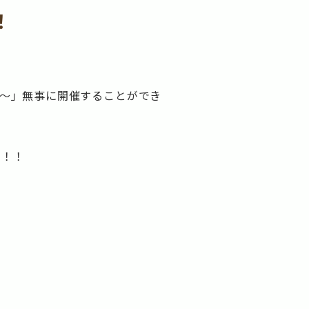
！
定～」無事に開催することができ
た！！