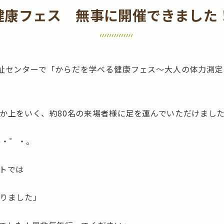
健康フェス 無事に開催できました
会福祉センターで「からだを学べる健康フェス～大人の体力測
か上をいく、約80名の来場者様に足を運んでいただけまし
)・゜・。
トでは
りました」