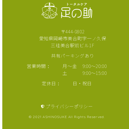
〒444-0802
愛知県岡崎市美合町字一ノ久保
三珪美合駅前ビル1F
共有パーキングあり
営業時間
月～金
9:00～20:00
土
9:00～15:00
定休日
日・祝日
プライバシーポリシー
©
2021
ASHINOSUKE
All Rights Reserved.